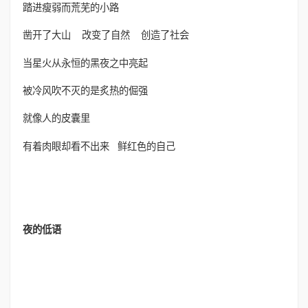
踏进瘦弱而荒芜的小路
凿开了大山 改变了自然 创造了社会
当星火从永恒的黑夜之中亮起
被冷风吹不灭的是炙热的倔强
就像人的皮囊里
有着肉眼却看不出来 鲜红色的自己
夜的低语