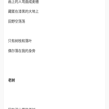
画上的人弯曲成麦穗
藏匿在漆黑的大地上
田野空荡荡
只有树枝和落叶
偶尔落在我的身旁
老树