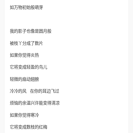
如万物初始般萌芽
我的影子也像是圆月般
被枝丫分成了数片
如果你觉得炎热
它将变成轻盈的鸟儿
轻微的扇动翅膀
冷冷的风 在你的耳边飞过
烦恼的余温兴许能变得清凉
如果你觉得寒冷
它将变成数枝的红梅