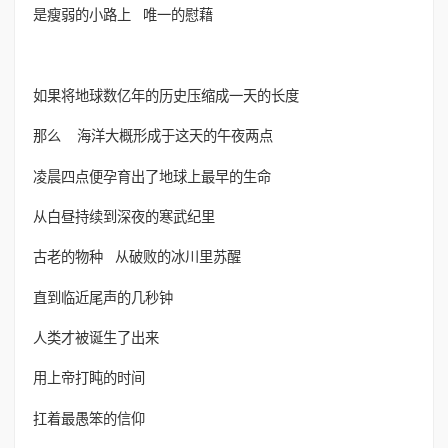
是瘦弱的小路上 唯一的慰藉
如果将地球数亿年的历史压缩成一天的长度
那么 海洋大概形成于这天的午夜两点
凌晨四点便孕育出了地球上最早的生命
从白昼持续到深夜的寒武纪里
古老的物种 从破败的冰川里苏醒
直到临近尾声的几秒钟
人类才被诞生了出来
用上帝打盹的时间
扛着最愚笨的信仰