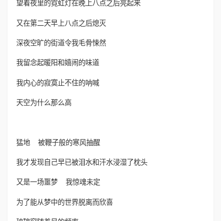
望着夜里的霓虹灯在晚上八点之后亮起来
又在第二天早上八点之后熄灭
深夜空旷的街道令我毛骨悚然
我留念起暖阳和嬉闹的味道
我内心的寂寞止不住的呐喊
天空为什么那么高
猛地 被鞭子般的寒风抽醒
我才发现自己早已被泪水和汗水浸湿了枕头
又是一场噩梦 我惊魂未定
为了能从梦中的世界脱离而欣喜