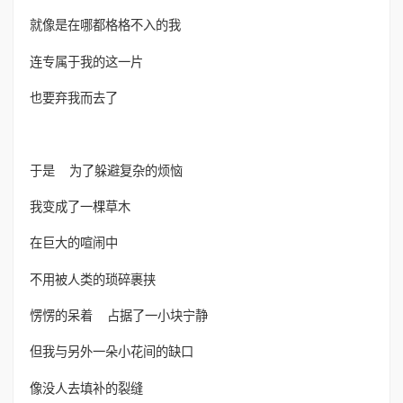
就像是在哪都格格不入的我
连专属于我的这一片
也要弃我而去了
于是 为了躲避复杂的烦恼
我变成了一棵草木
在巨大的喧闹中
不用被人类的琐碎裹挟
愣愣的呆着 占据了一小块宁静
但我与另外一朵小花间的缺口
像没人去填补的裂缝