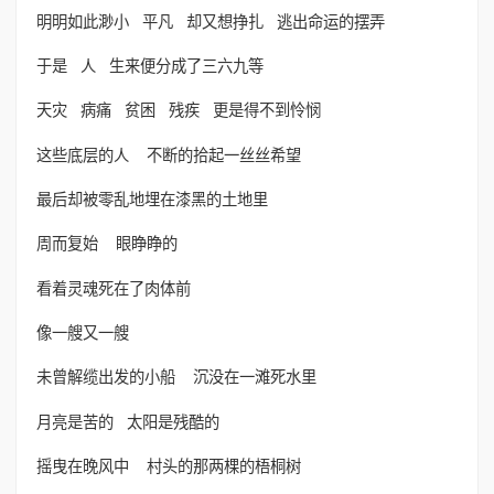
明明如此渺小 平凡 却又想挣扎 逃出命运的摆弄
于是 人 生来便分成了三六九等
天灾 病痛 贫困 残疾 更是得不到怜悯
这些底层的人 不断的拾起一丝丝希望
最后却被零乱地埋在漆黑的土地里
周而复始 眼睁睁的
看着灵魂死在了肉体前
像一艘又一艘
未曾解缆出发的小船 沉没在一滩死水里
月亮是苦的 太阳是残酷的
摇曳在晚风中 村头的那两棵的梧桐树