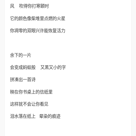
风 吹得你打寒颤时
它的颜色像柴堆里点燃的火星
你凋零的双眼兴许能恢复活力
余下的一片
会变成蚂蚁般 又黑又小的字
拼凑出一首诗
映在你书桌上的信纸里
这样就不会让你看见
泪水落在纸上 晕染的痕迹