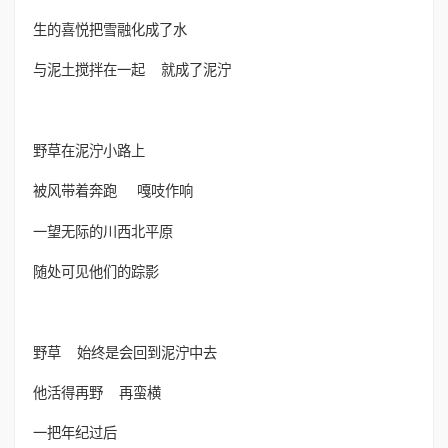
生的喜悦把雪融化成了水
与泥土搅拌在一起 就成了泥泞
野草在泥泞小路上
被风带着奔跑 嘎吱作响
一望无际的川西北平原
随处可见他们的踪影
野草 始终是会回到泥泞中去
他活得再野 再蛮横
一把年纪过后