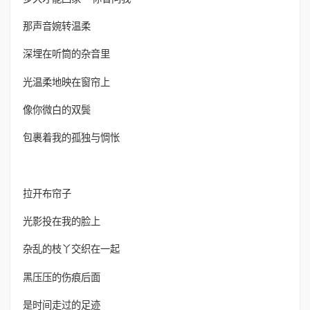
那声音婉转温柔
深埋在听筒的杂音里
光温柔地映在窗帘上
像你微白的双鬓
包裹着我的孤独与惆怅
拉开布帘子
光影投在我的脸上
杂乱的枝丫交织在一起
黑压压的伤痕后面
是时间走过的足迹