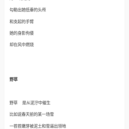
勾勒出她低垂的头颅
和支起的手臂
她的身影佝偻
却在风中燃烧
野草
野草 是从泥泞中催生
比如说春天前的某一场雪
一茬茬嫩芽被泥土和雪逼出领地