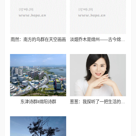
雨然：南方的鸟群在天空画画
淡烟乔木是绵州——古今绵阳的诗歌版图
东津诗群‖绵阳诗群
葱葱：我探听了一把生活的虚实