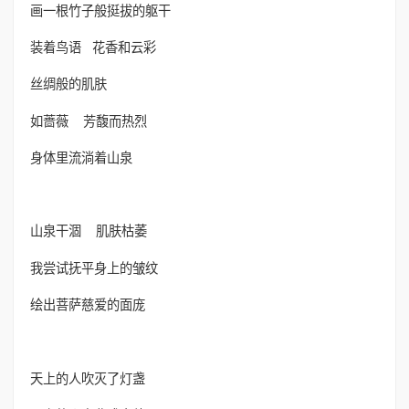
画一根竹子般挺拔的躯干
装着鸟语 花香和云彩
丝绸般的肌肤
如蔷薇 芳馥而热烈
身体里流淌着山泉
山泉干涸 肌肤枯萎
我尝试抚平身上的皱纹
绘出菩萨慈爱的面庞
天上的人吹灭了灯盏