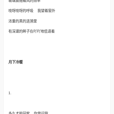
玻璃窗随着风的频率
吱呀吱呀的呼吸 我望着窗外
浓重的黑的涟漪里
有深邃的眸子在吖吖地低语着
月下冷暖
1.
多久才能回家 你曾问我