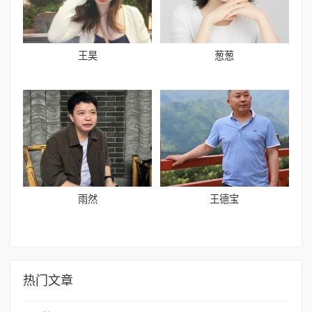
王昊
葱葱
雨然
王德宝
热门文章